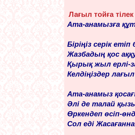
Лағыл тойға тілек
Ата-анамызға құ
Біріңіз серік етіп б
Жазбадың қос ақ
Қырық жыл ерлі-з
Келдіңіздер
лағыл
Ата-анамыз қосағ
Әлі де талай қыз
Өркендеп өсіп-өн
Сол еді Жасағанна