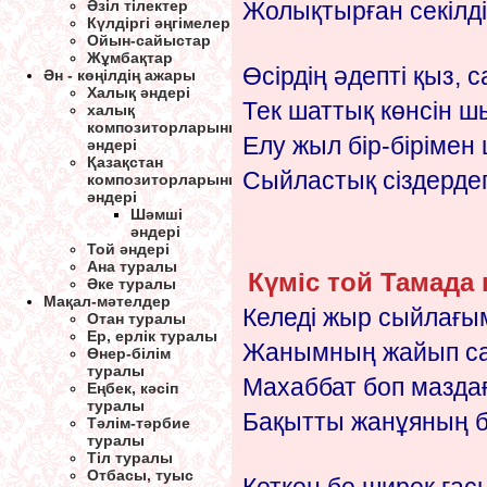
Әзіл тілектер
Жолықтырған секілді 
Күлдіргі әңгімелер
Ойын-сайыстар
Жұмбақтар
Өсірдің әдепті қыз, 
Ән - көңілдің ажары
Халық әндері
Тек шаттық көнсін 
халық
композиторларының
Елу жыл бір-бірімен
әндері
Қазақстан
Сыйластық сіздердегі
композиторларының
әндері
Шәмші
әндері
Той әндері
Ана туралы
Күміс той Тамада
Әке туралы
Мақал-мәтелдер
Келеді жыр сыйлағым
Отан туралы
Ер, ерлік туралы
Жанымның жайып с
Өнер-білім
туралы
Махаббат боп мазда
Еңбек, кәсіп
туралы
Бақытты жанұяның бі
Тәлім-тәрбие
туралы
Тіл туралы
Отбасы, туыс