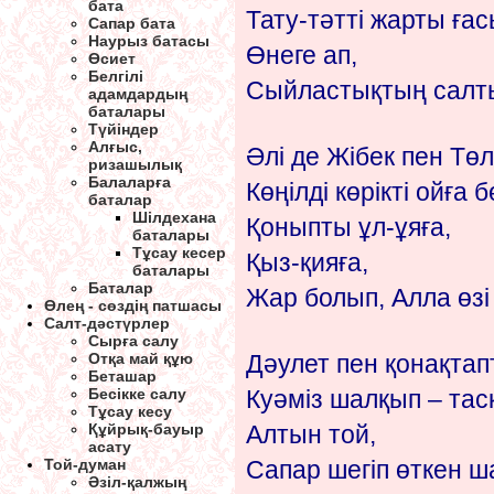
бата
Тату-тәтті жарты ғас
Сапар бата
Наурыз батасы
Өнеге ап,
Өсиет
Белгілі
Сыйластықтың салт
адамдардың
баталары
Түйіндер
Алғыс,
Әлі де Жібек пен Тө
ризашылық
Балаларға
Көңілді көрікті ойға 
баталар
Шілдехана
Қоныпты ұл-ұяға,
баталары
Тұсау кесер
Қыз-қияға,
баталары
Баталар
Жар болып, Алла өзі
Өлең - сөздің патшасы
Салт-дәстүрлер
Сырға салу
Отқа май құю
Дәулет пен қонақта
Беташар
Бесікке салу
Куәміз шалқып – тас
Тұсау кесу
Құйрық-бауыр
Алтын той,
асату
Той-думан
Сапар шегіп өткен ш
Әзіл-қалжың