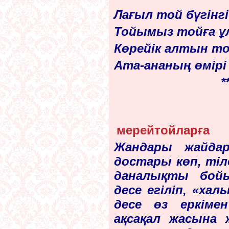
Лағыл
той бүгінг
Тойымыз тойға ұ
Көрейік алтын то
Ата-ананың өмірі
*
мерейтойларға
Жандары жайдар
достары көп, тіл
даналықты бойын
десе егіліп, «хал
десе өз еркімен
ақсақал жасына 