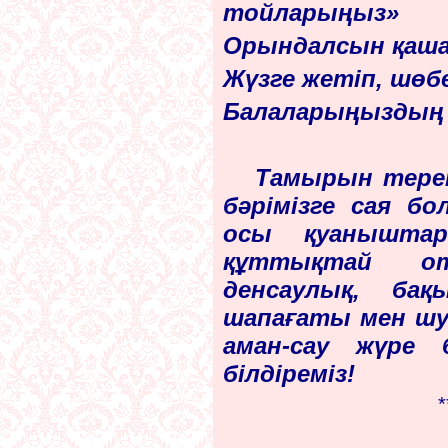
тойларыңыз»
Орындалсын қаша
Жүзге жетіп, шөб
Балаларыңыздың а
Тамырын тереңг
бәрімізге сая бо
осы қуанышта
құттықтай о
денсаулық, ба
шапағаты мен шуа
аман-сау жүре б
білдіреміз!
*