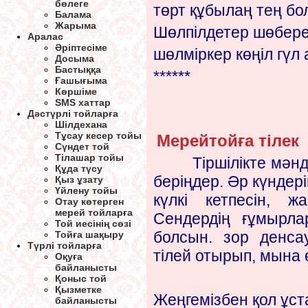
бөлеге
төрт құбылаң тең бо
Балама
Жарыма
Шөлпілдетер шөбере 
Аралас
Әріптесіме
шөлміркер көңіл гүл 
Досыма
Бастыққа
******
Ғашығыма
Көршіме
SMS хаттар
Дәстүрлі тойларға
Шілдехана
Тұсау кесер тойы
Мерейтойға тілек
Сүндет той
Тілашар тойы
Тіршілікте мәнді д
Құда түсу
беріңдер. Әр күндер
Қыз ұзату
Үйлену тойы
күлкі кетпесін, ж
Отау көтерген
мерей тойларға
Сендердің ғұмырла
Той иесінің сөзі
болсын. зор денса
Тойға шақыру
Түрлі тойларға
тілей отырып, мына
Оқуға
байланысты
Қоныс той
Қызметке
Жеңгемізбен қол ұст
байланысты