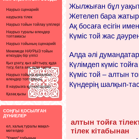
Жылжыған бұл уақыт
Наурыз сценарийі
Жетелеп бара жатыр
наурызға тілек
Ақ босаға есігін име
Наурыз тойын тойлау үлгілері
Наурыз туралы өлеңдер
Күміс той жас дәуре
топтамасы
Наурыз тойының сценарийі
Мекемеде НАУРЫЗ тойын
Алда әлі думандатар
өткізудің бір үлгісі
Күлімдеп күміс тойға
Қыз ұзату, қыз айттыру, құда
түсу, бата аяқ, құда тарта ...
Күміс той – алтын то
Наурыз тойына арналған
өлеңдер топтамасы
Күндерің шалқып-тас
8 наурызға құттықтаулар
Қазақ қызы
СОҢҒЫ ҚОСЫЛҒАН
ДҮНИЕЛЕР
алтын тойға тілек
ел, халық туралы мақал-
тілек кітабынан
мәтелдер
"Үркер" тобының