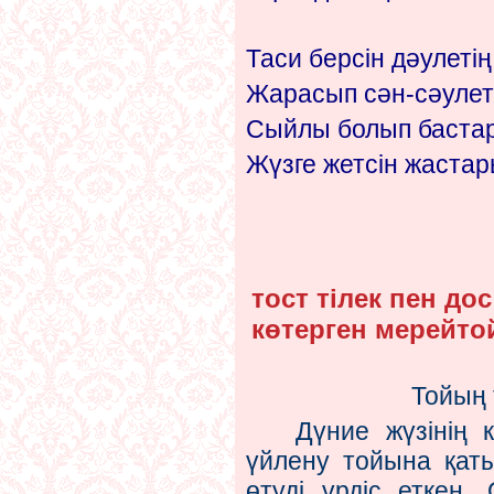
Таси берсін дәулетің
Жарасып сән-сәулет
Сыйлы болып баста
Жүзге жетсін жастар
тост тілек пен до
көтерген мерейто
Тойың тойға
Дүние жүзінің кө
үйлену тойына қаты
өтуді үрдіс еткен.