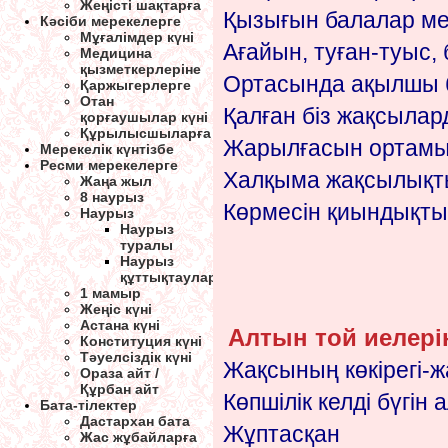
Жеңісті шақтарға
Қызығын балалар ме
Кәсіби мерекелерге
Мұғалімдер күні
Ағайын, туған-туыс,
Медицина
қызметкерлеріне
Ортасында ақылшы б
Қаржыгерлерге
Отан
Қалған біз жақсыла
қорғаушылар күні
Құрылысшыларға
Жарылғасын ортамы
Мерекелік күнтізбе
Ресми мерекелерге
Халқыма жақсылықты
Жаңа жыл
8 наурыз
Көрмесін қиындықты
Наурыз
Наурыз
туралы
Наурыз
құттықтаулар
1 мамыр
Жеңіс күні
Астана күні
Алтын той иелері
Конституция күні
Тәуелсіздік күні
Жақсының көкірегі-ж
Ораза айт /
Құрбан айт
Көпшілік келді бүгін 
Бата-тілектер
Дастархан бата
Жұптасқан
Жас жұбайларға