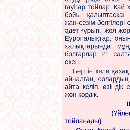
гауһар тойлар. Қай
бойы қалыптасқан 
жан-сезім белгілері
әдет-ғұрып, жол-жор
Еуропалықтар, оның
халықтарында мұн
болғарлар 21 салт
екен.
Бертін келе қазақ 
айналған, солардың 
айта келіп, өзіндік
жөн көрдік.
(Үйленгендері
тойланады)