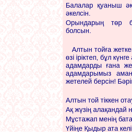
Балалар қуаныш әк
әкелсін.
Орындарың төр б
болсын.
Алтын тойға жеткен
өзі іріктеп, бұл күнг
адамдарды ғана жет
адамдарымыз аман
жетелей берсін! Бәрі
Алтын той тіккен ота
Ақ жүзің алақандай 
Мұстажап менің бата
Үйіңе Қыдыр ата келі