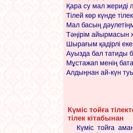
Қара су мал жериді 
Тілей көр күнде тіле
Мал басың дәулетіңм
Тәңірім айырмасын 
Шырағым қадірлі еке
Ауызда бал татиды б
Мұстажап менің бата
Алдыңнан ай-күн ту
Күміс тойға тілект
тілек кітабынан
Күміс тойға аман-