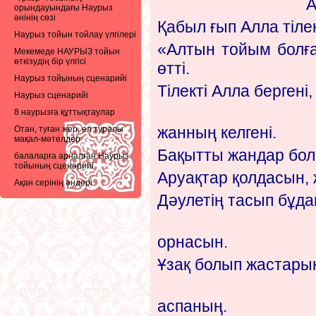
А
орындауындағы Наурыз
әнінің сөзі
Қабыл ғып Алла тілек
Наурыз тойын тойлау үлгілері
«Алтын тойым болға
Мекемеде НАУРЫЗ тойын
өткізудің бір үлгісі
өтті.
Наурыз тойының сценарийі
Тілекті Алла бергені,
Наурыз сценарийі
ос
8 наурызға құттықтаулар
жанның келгені.
Отан, туған жер, ел туралы
мақал-мәтелдер
Бақытты жандар болы
балаларға арналған Наурыз
тойының сценарийі
Аруақтар қолдасын,
Ақан серінің әндері
Дәулетің тасып бұда
баянд
орнасын.
Ұзақ болып жастарың
ашық
аспаның.