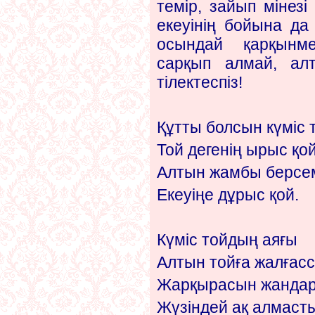
темір, зайып мінез
екеуінің бойына да
осындай қарқынме
сарқып алмай, ал
тілектеспіз!
Құтты болсын күміс 
Той дегенің ырыс қой
Алтын жамбы берсе
Екеуіңе дұрыс қой.
Күміс тойдың аяғы
Алтын тойға жалғас
Жарқырасын жанда
Жүзіндей ақ алмаст