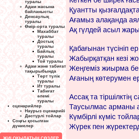
Кеткен бе ширек ғас
туралы
Адам жасына
Қуантты қызғалдақта
байланысты
Денсаулық
Ағамыз алақанда ая
туралы
Өмір-орта туралы
Ақ гүлдей асыл жары
Махаббат
туралы
Достық
туралы
Қабағынан түсініп ер 
Байлық
туралы
Жабырқатқан кезі жоқ
Той туралы
Адам және табиғат
Жеңгеміз жиырма бе
тақырыбында
Төрт түлік
Ағаның көтерумен ер
туралы
Ит туралы
Табиғат
Ассақ та тіршілктің 
әлемі
туралы
Таусылмас арманы 
сценарийлер
Наурыз сценарийі
Күмбірлі күміс тойла
Дәстүрлі тойлар
Соңғы қосылған
Жүрек пен жүректер
дүниелер
ЖИІ ОҚЫЛАТЫН СӨЗДЕР