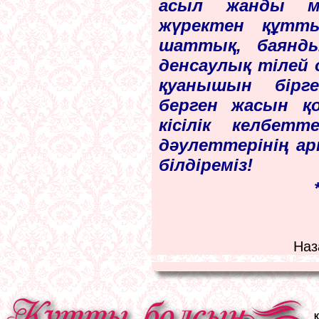
асыл жанды м
жүректен құтт
шаттық, баянды
денсаулық тілей 
қуанышын бірг
берген жасын қо
кісілік келбетт
дәулеттерінің арт
білдіреміз!
Наз
Қ