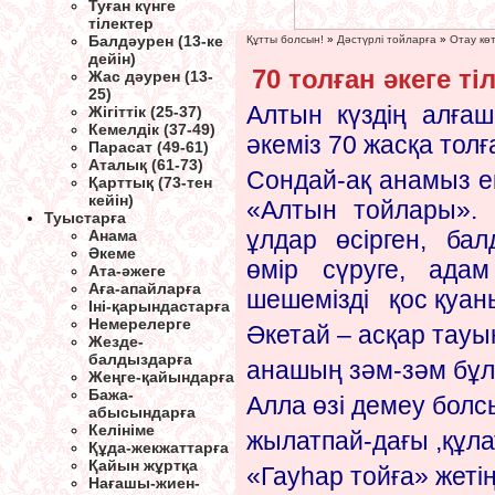
Туған күнге
тілектер
Балдәурен (13-ке
Құтты болсын!
»
Дәстүрлі тойларға
»
Отау кө
дейін)
70 толған әкеге ті
Жас дәурен (13-
25)
Алтын күздің алғаш
Жігіттік (25-37)
Кемелдік (37-49)
әкеміз 70 жасқа тол
Парасат (49-61)
Аталық (61-73)
Сондай-ақ анамыз ек
Қарттық (73-тен
кейін)
«Алтын тойлары». Г
Туыстарға
ұлдар өсірген, бал
Анама
Әкеме
өмір сүруге, адам
Ата-әжеге
Аға-апайларға
шешемізді қос қуа
Іні-қарындастарға
Немерелерге
Әкетай – асқар тауы
Жезде-
балдыздарға
анашың зәм-зәм бұл
Жеңге-қайындарға
Бажа-
Алла өзі демеу болс
абысындарға
Келініме
жылатпай-дағы ,құла
Құда-жекжаттарға
Қайын жұртқа
«Гауһар тойға» жетің
Нағашы-жиен-