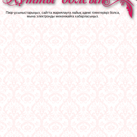
Пікір-ұсыныстарыңыз, сайтта жариялауға лайық әдемі тілектеріңіз болса,
мына электронды мекенжайға хабарласыңыз.