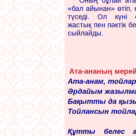
Оның бұлай аталу
«бал айынан» өтіп, 
түседі. Ол күні е
жастық пен пәктік б
сыйлайды.
Ата-ананың мере
Ата-анам, тойла
Әрдайым жазылм
Бақытты да қызы
Тойлансын тойла
Құтты белес а