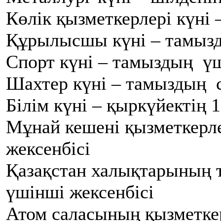
Көлік қызметкерлері күні 
Құрылысшы күні – тамызд
Спорт күні – тамыздың үш
Шахтер күні – тамыздың с
Білім күні – қыркүйектің 1
Мұнай кешені қызметкерлер
жексенбісі
Қазақстан халықтарының т
үшінші жексенбісі
Атом саласының қызметкер