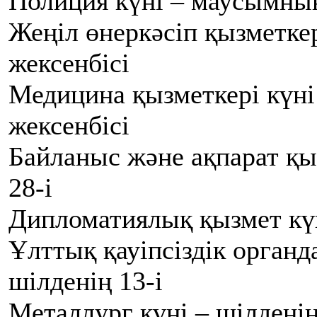
Полиция күні – маусымның
Жеңіл өнеркәсіп қызметке
жексенбісі
Медицина қызметкері күн
жексенбісі
Байланыс және ақпарат қы
28-і
Дипломатиялық қызмет күн
Ұлттық қауіпсіздік органд
шілденің 13-і
Металлург күні – шілденің