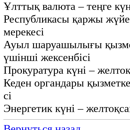
Ұлттық валюта – теңге күн
Республикасы қаржы жүйес
мерекесі
Ауыл шаруашылығы қызмет
үшінші жексенбісі
Прокуратура күні – желто
Кеден органдары қызметке
сі
Энергетик күні – желтоқс
Вернуться назад