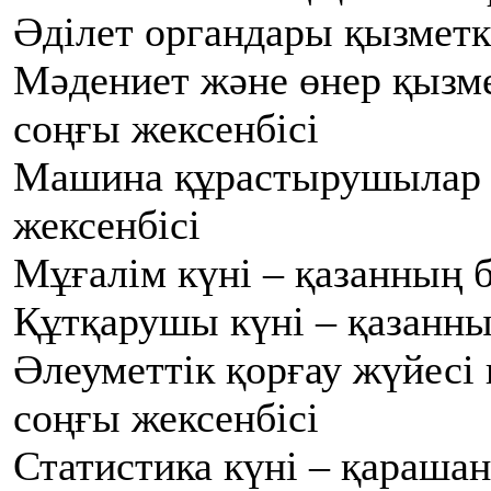
Әділет органдары қызметк
Мәдениет және өнер қызме
соңғы жексенбісі
Машина құрастырушылар к
жексенбісі
Мұғалім күні – қазанның б
Құтқарушы күні – қазанны
Әлеуметтік қорғау жүйесі 
соңғы жексенбісі
Статистика күні – қарашан