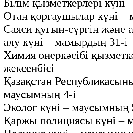
Білім қызметкерлері күні –
Отан қорғаушылар күні – 
Саяси қуғын-сүргін және
алу күні – мамырдың 31-і
Химия өнеркәсібі қызметк
жексенбісі
Қазақстан Республикасыны
маусымның 4-і
Эколог күні – маусымның 
Қаржы полициясы күні – 