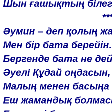
Шын ғашықтың білегі
**
Әумин – деп қолың жа
Мен бір бата берейін.
Бергенде бата не дей
Әуелі Құдай оңдасын,
Малың менен басыңа
Еш жамандық болмас