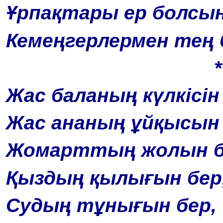
Ұрпақтары ер болсын
Кемеңгерлермен тең 
*
Жас баланың күлкісін
Жас ананың ұйқысын 
Жомарттың жолын б
Қыздың қылығын бер
Судың тұнығын бер,