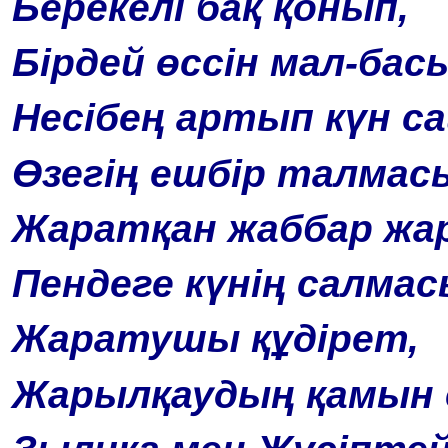
Берекелі бақ қонып,
Бірдей өссін мал-бас
Несібең артып күн с
Өзегің ешбір талмас
Жаратқан жаббар жа
Пендеге күнің салмас
Жаратушы құдірет,
Жарылқаудың қамын 