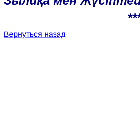
Зылиқа мен Жүсіптей
**
Вернуться назад