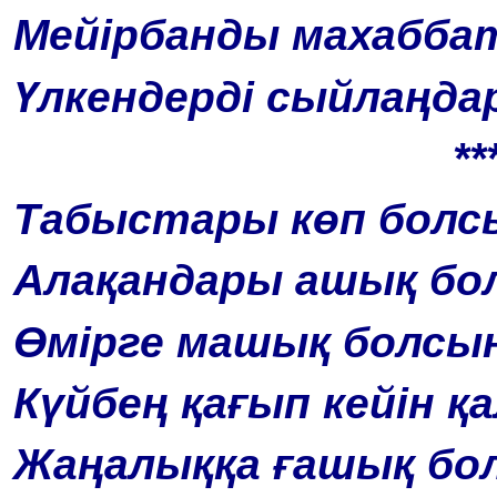
Мейірбанды махабба
Үлкендерді сыйлаңда
**
Табыстары көп болс
Алақандары ашық бо
Өмірге машық болсы
Күйбең қағып кейін қ
Жаңалыққа ғашық бо