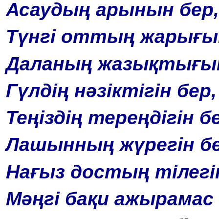
Асаудың арынын бер,
Түнгі оттың жарығын
Даланың жазықтығын
Гүлдің нәзіктігін бер,
Теңіздің тереңдігін б
Лашынның жүрегін бе
Нағыз достың тілегін
Мәңгі бақи ажырамас