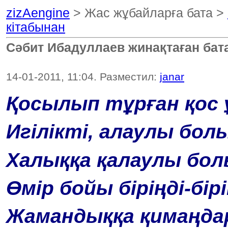
zizAengine
> Жас жұбайларға бата >
кітабынан
Сәбит Ибадуллаев жинақтаған бат
14-01-2011, 11:04. Разместил:
janar
Қосылып тұрған қос 
Игілікті, алаулы бол
Халыққа қалаулы бол
Өмір бойы біріңді-бір
Жамандыққа қимаңда