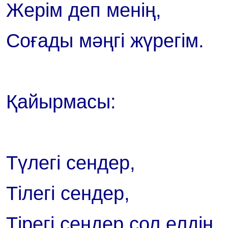
Жерім деп менің,
Соғады мәңгі жүрегім.
Қайырмасы:
Түлегі сендер,
Тілегі сендер,
Тірегі сендер сол елдің.