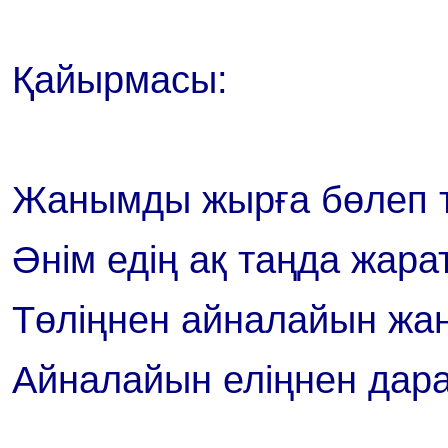
Қайырмасы:
Жанымды жырға бөлеп т
Әнім едің ақ таңда жара
Төліңнен айналайын жаң
Айналайын еліңнен дара