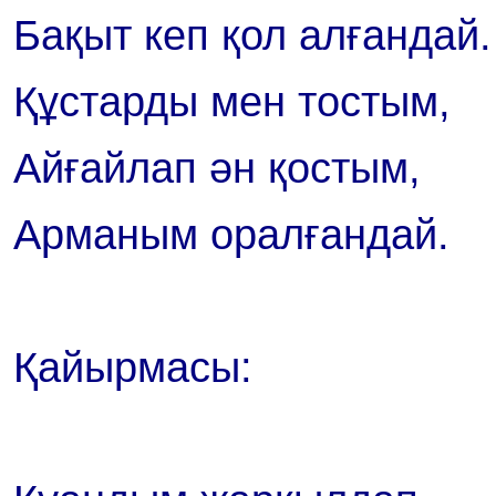
Бақыт кеп қол алғандай.
Құстарды мен тостым,
Айғайлап ән қостым,
Арманым оралғандай.
Қайырмасы: