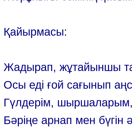
Қайырмасы:
Жадырап, жұтайыншы т
Осы еді ғой сағынып аң
Гүлдерім, шыршаларым
Бәріңе арнап мен бүгін 