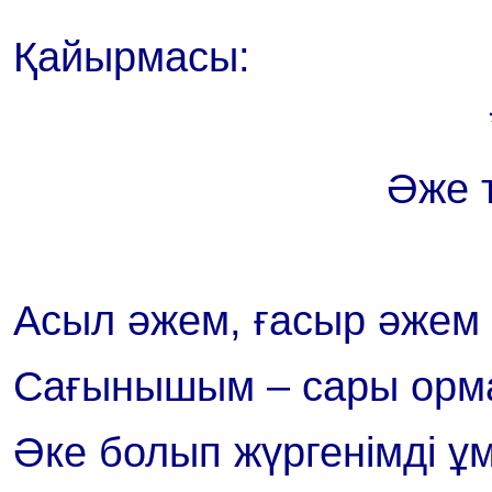
Қайырмасы:
Әже 
Асыл әжем, ғасыр әжем 
Сағынышым – сары орма
Әке болып жүргенімді ұ