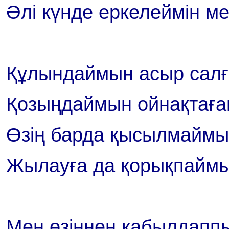
Әлі күнде еркелеймін ме
Құлындаймын асыр салғ
Қозыңдаймын ойнақтаға
Өзің барда қысылмаймын
Жылауға да қорықпаймы
Мен өзіңнен қабылдаппы