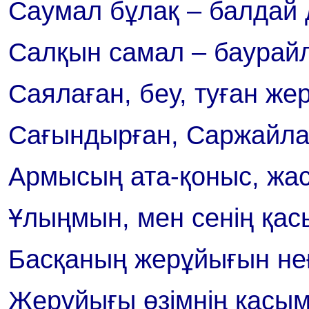
Саумал бұлақ – балдай 
Салқын самал – баурай
Саялаған, беу, туған жер
Сағындырған, Саржайл
Армысың ата-қоныс, жа
Ұлыңмын, мен сенің қас
Басқаның жерұйығын не
Жерұйығы өзімнің қасым