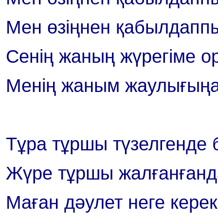
Мен өзіңнен қабылдаппы
Сенің жаның жүрегіме о
Менің жаным жаулығыңа
Тұра тұршы түзелгенде 
Жүре тұршы жалғанғанда 
Маған дәулет неге керек,