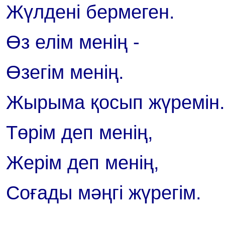
Жүлдені бермеген.
Өз елім менің -
Өзегім менің.
Жырыма қосып жүремін.
Төрім деп менің,
Жерім деп менің,
Соғады мәңгі жүрегім.