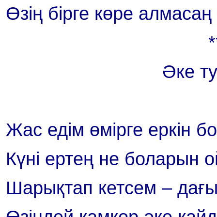
Өзің бірге көре алмасаң
*
Әке т
Жас едім өмірге еркін б
Күні ертең не боларын 
Шарықтап кетсем – дағы
Өзіндей қамқор әке қайд