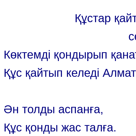
Құстар қа
с
Көктемді қондырып қана
Құс қайтып келеді Алма
Ән толды аспанға,
Құс қонды жас талға.