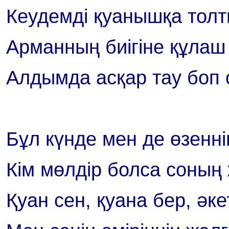
Кеудемді қуанышқа тол
Арманның биігіне құлаш
Алдымда асқар тау боп 
Бұл күнде мен де өзенн
Кім мөлдір болса соны
Қуан сен, қуана бер, әк