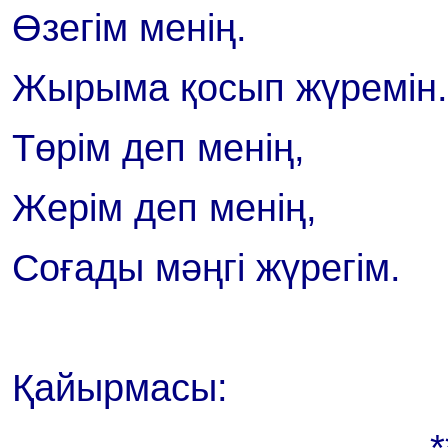
Өзегім менің.
Жырыма қосып жүремін.
Төрім деп менің,
Жерім деп менің,
Соғады мәңгі жүрегім.
Қайырмасы:
*