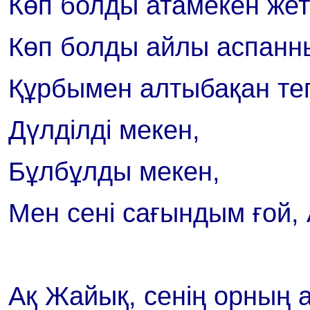
Көп болды атамекен жет 
Көп болды айлы аспанн
Құрбымен алтыбақан теп
Дүлділді мекен,
Бұлбұлды мекен,
Мен сені сағындым ғой,
Ақ Жайық, сенің орның 