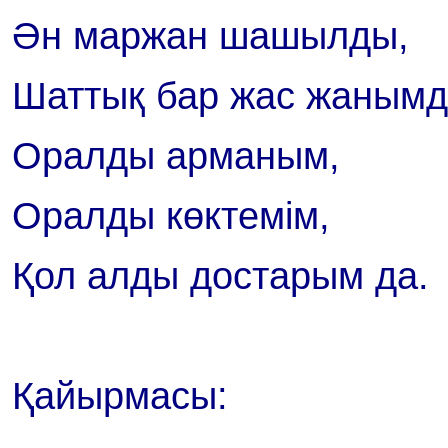
Ән маржан шашылды,
Шаттық бар жас жанымд
Оралды арманым,
Оралды көктемім,
Қол алды достарым да.
Қайырмасы: