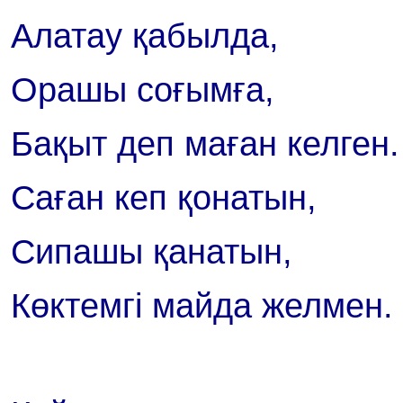
Алатау қабылда,
Орашы соғымға,
Бақыт деп маған келген.
Саған кеп қонатын,
Сипашы қанатын,
Көктемгі майда желмен.