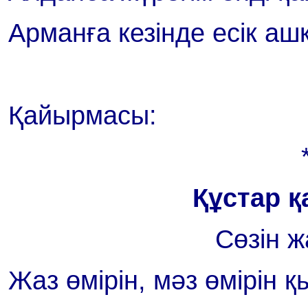
Арманға кезінде есік аш
Қайырмасы:
Құстар 
Сөзін 
Жаз өмірін, мәз өмірін қ