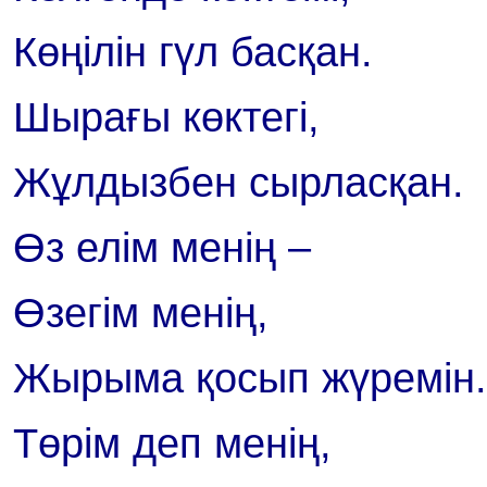
Көңілін гүл басқан.
Шырағы көктегі,
Жұлдызбен сырласқан.
Өз елім менің –
Өзегім менің,
Жырыма қосып жүремін.
Төрім деп менің,