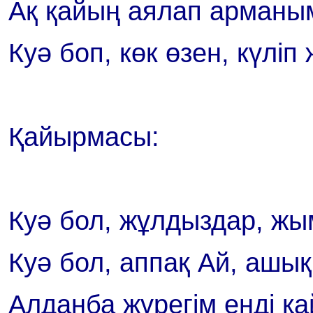
Ақ қайың аялап арманы
Куә боп, көк өзен, күліп
Қайырмасы:
Куә бол, жұлдыздар, жы
Куә бол, аппақ Ай, ашық
Алданба жүрегім енді қа