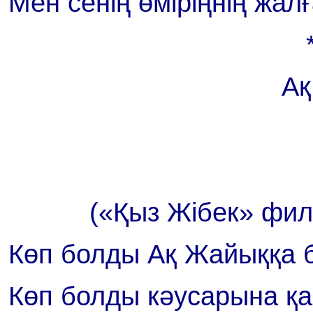
Мен сенің өміріңнің жал
Ақ
(«Қыз Жібек» фил
Көп болды Ақ Жайыққа 
Көп болды кәусарына қа