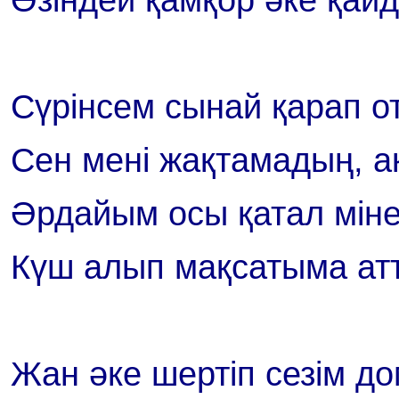
Сүрінсем сынай қарап о
Сен мені жақтамадың, а
Әрдайым осы қатал міне
Күш алып мақсатыма ат
Жан әке шертіп сезім д