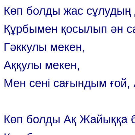
Көп болды жас сұлудың 
Құрбымен қосылып ән с
Гәккулы мекен,
Аққулы мекен,
Мен сені сағындым ғой,
Көп болды Ақ Жайыққа б