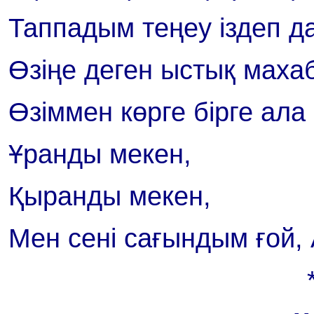
Таппадым теңеу іздеп д
Өзіңе деген ыстық маха
Өзіммен көрге бірге ала
Ұранды мекен,
Қыранды мекен,
Мен сені сағындым ғой,