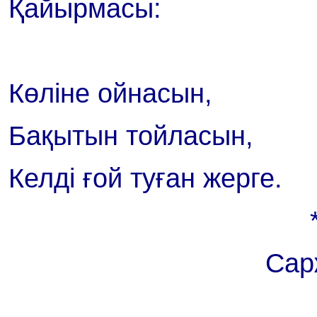
Қайырмасы:
Көліне ойнасын,
Бақытын тойласын,
Келді ғой туған жерге.
Са