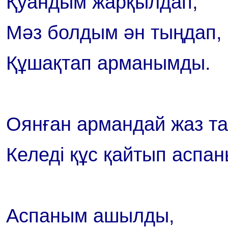
Қуандым жарқылдап,
Мәз болдым ән тыңдап,
Құшақтап арманымды.
Оянған армандай жаз т
Келеді құс қайтып аспа
Аспаным ашылды,