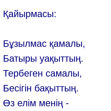
Қайырмасы:
Бұзылмас қамалы,
Батыры уақыттың.
Тербеген самалы,
Бесігін бақыттың.
Өз елім менің -