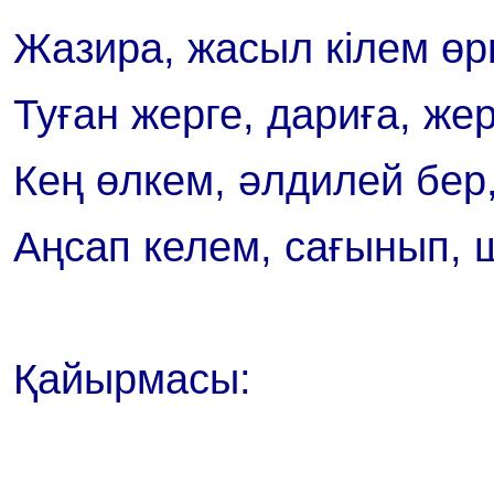
Жазира, жасыл кілем өр
Туған жерге, дариға, же
Кең өлкем, әлдилей бер,
Аңсап келем, сағынып, 
Қайырмасы: