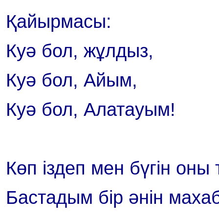
Қайырмасы:
Куә бол, жұлдыз,
Куә бол, Айым,
Куә бол, Алатауым!
Көп іздеп мен бүгін оны
Бастадым бір әнін маха