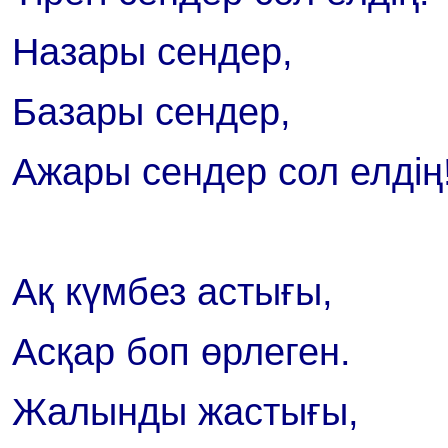
Назары сендер,
Базары сендер,
Ажары сендер сол елдің
Ақ күмбез астығы,
Асқар боп өрлеген.
Жалынды жастығы,