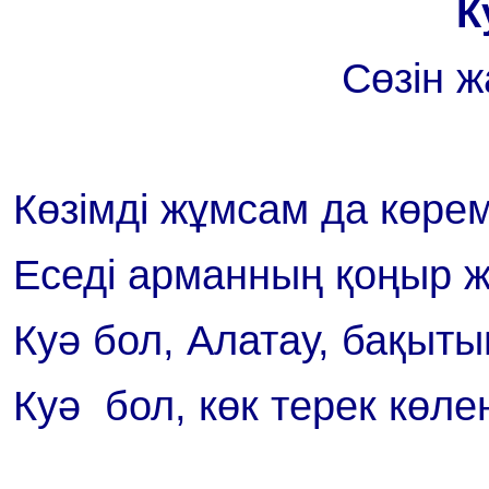
К
Сөзін 
Көзімді жұмсам да көрем
Еседі арманның қоңыр ж
Куә бол, Алатау, бақыты
Куә бол, көк терек көлең