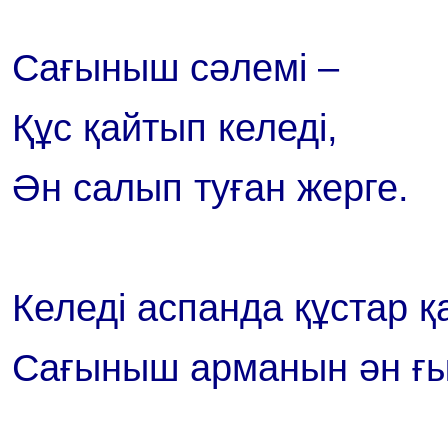
Сағыныш сәлемі –
Құс қайтып келеді,
Ән салып туған жерге.
Келеді аспанда құстар қ
Сағыныш арманын ән ғы